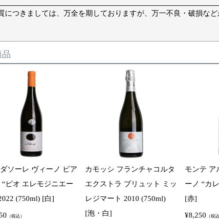
質につきましては、万全を期しておりますが、万一不良・破損など
商品
ダソーレ ヴィーノ ビア
カモッシ フランチャコルタ
モンテ ア
 “ピオ エレモジニエー
エクストラ ブリュット ミッ
ーノ “カレム”
022 (750ml) [白]
レジマート 2010 (750ml)
[赤]
[泡・白]
50
¥
8,250
（税込）
（税