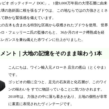
ッビオ ボッティチーノ DOC」。 1億9,000万年前の大理石層に由来
土壌の急斜面に根を張るブドウは、 この地ならではの力強さとミネ
して静かな緊張感を備えています。
上の古木も含まれる特別な区画から収穫されたブドウを使用。 世界
ロ・フェッリーニ氏の監修のもと、 36か月のオーク樽熟成を経
エレガンスを兼ね備えた赤ワインに仕上がりました。
コメント｜大地の記憶をそのまま味わう1本
こんにちは。ワイン輸入元メローネ 店主の悳山（とくやま）
です。
ゴッビオの畑に立つと、足元の石灰岩と化石層が、このワイ
ンの味わいを すでに物語っていることに気づかされます。
2018年は、力強さの中に落ち着きがあり、土地の個性が非常
に素直に表現されたヴィンテージです。