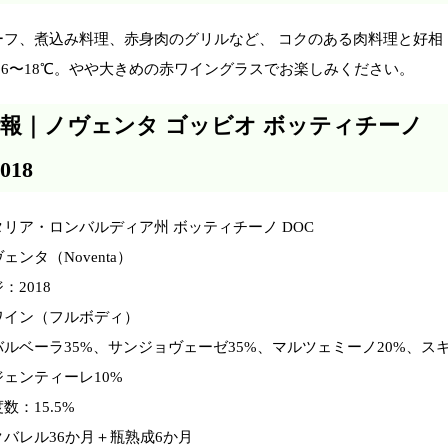
ーフ、煮込み料理、赤身肉のグリルなど、 コクのある肉料理と好相
16〜18℃。やや大きめの赤ワイングラスでお楽しみください。
報｜ノヴェンタ ゴッビオ ボッティチーノ
018
リア・ロンバルディア州 ボッティチーノ DOC
ンタ（Noventa）
：2018
ワイン（フルボディ）
ルベーラ35%、サンジョヴェーゼ35%、マルツェミーノ20%、ス
ェンティーレ10%
数：15.5%
バレル36か月＋瓶熟成6か月