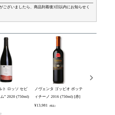
がございましたら、商品到着後3日以内にお知らせく
ルト ロッソ セビ
ノヴェンタ ゴッビオ ボッテ
ノヴェンタ ゴッ
 2020 (750ml)
ィチーノ 2016 (750ml) [赤]
ィチーノ 2021 (7
¥
13,981
¥
16,500
（税込）
（税込）
込）