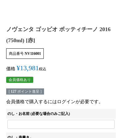
ノヴェンタ ゴッビオ ボッティチーノ 2016
(750ml) [赤]
商品番号
NV116001
¥
13,981
価格
税込
会員価格あり
[
127
ポイント進呈 ]
会員価格で購入するにはログインが必要です。
のし・お名前 (必要な場合のみご記入)
のし・表書き