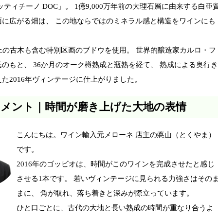
ッティチーノ DOC」。 1億9,000万年前の大理石層に由来する白亜
面に広がる畑は、 この地ならではのミネラル感と構造をワインにも
。
上の古木も含む特別区画のブドウを使用。 世界的醸造家カルロ・フ
のもと、 36か月のオーク樽熟成と瓶熟を経て、 熟成による奥行き
た2016年ヴィンテージに仕上がりました。
コメント｜時間が磨き上げた大地の表情
こんにちは。ワイン輸入元メローネ 店主の悳山（とくやま）
です。
2016年のゴッビオは、時間がこのワインを完成させたと感じ
させる1本です。 若いヴィンテージに見られる力強さはその
まに、 角が取れ、落ち着きと深みが際立っています。
ひと口ごとに、古代の大地と長い熟成の時間が重なり合うよ