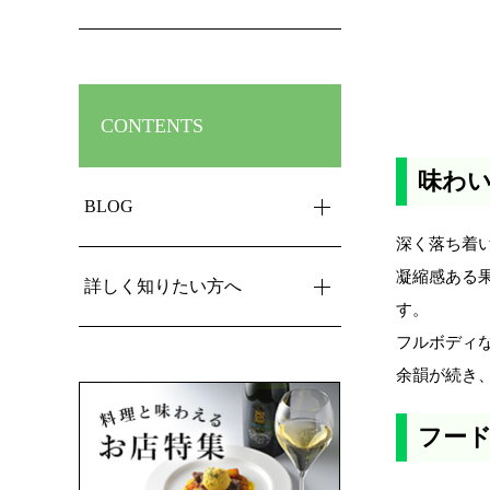
CONTENTS
味わ
BLOG
深く落ち着
凝縮感ある
詳しく知りたい方へ
す。
フルボディ
余韻が続き
フー