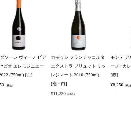
ダソーレ ヴィーノ ビア
カモッシ フランチャコルタ
モンテ ア
 “ピオ エレモジニエー
エクストラ ブリュット ミッ
ーノ “カレム”
022 (750ml) [白]
レジマート 2010 (750ml)
[赤]
[泡・白]
50
¥
8,250
（税込）
（税
¥
11,220
（税込）