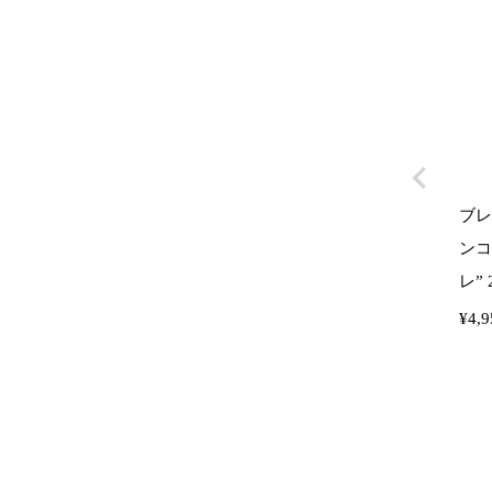
ブレ
ンコ
レ” 2
¥
4,9