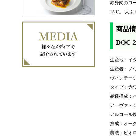
赤身肉のロー
18℃。 大
商品情
DOC 2
生産地：イタ
生産者：ノヴェ
ヴィンテージ
タイプ：赤
品種構成：バ
アーヴァ・ジ
アルコール度
熟成：オーク
農法：ビオ