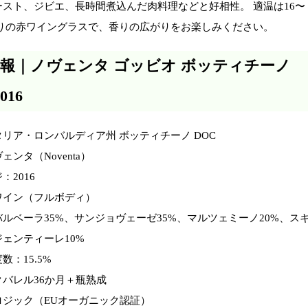
スト、ジビエ、長時間煮込んだ肉料理などと好相性。 適温は16〜
ぶりの赤ワイングラスで、香りの広がりをお楽しみください。
報｜ノヴェンタ ゴッビオ ボッティチーノ
016
リア・ロンバルディア州 ボッティチーノ DOC
ンタ（Noventa）
：2016
ワイン（フルボディ）
ルベーラ35%、サンジョヴェーゼ35%、マルツェミーノ20%、ス
ェンティーレ10%
数：15.5%
バレル36か月＋瓶熟成
ロジック（EUオーガニック認証）