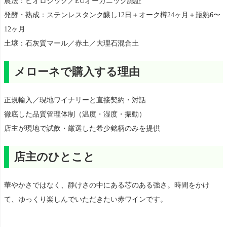
農法：ビオロジック／EUオーガニック認証
発酵・熟成：ステンレスタンク醸し12日＋オーク樽24ヶ月＋瓶熟6〜
12ヶ月
土壌：石灰質マール／赤土／大理石混合土
メローネで購入する理由
正規輸入／現地ワイナリーと直接契約・対話
徹底した品質管理体制（温度・湿度・振動）
店主が現地で試飲・厳選した希少銘柄のみを提供
店主のひとこと
華やかさではなく、静けさの中にある芯のある強さ。時間をかけ
て、ゆっくり楽しんでいただきたい赤ワインです。