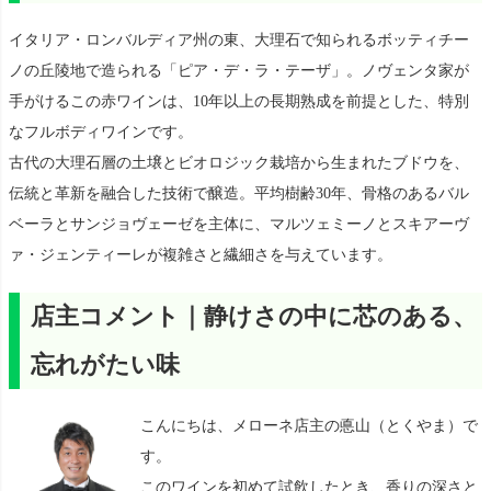
イタリア・ロンバルディア州の東、大理石で知られるボッティチー
ノの丘陵地で造られる「ピア・デ・ラ・テーザ」。ノヴェンタ家が
手がけるこの赤ワインは、10年以上の長期熟成を前提とした、特別
なフルボディワインです。
古代の大理石層の土壌とビオロジック栽培から生まれたブドウを、
伝統と革新を融合した技術で醸造。平均樹齢30年、骨格のあるバル
ベーラとサンジョヴェーゼを主体に、マルツェミーノとスキアーヴ
ァ・ジェンティーレが複雑さと繊細さを与えています。
店主コメント｜静けさの中に芯のある、
忘れがたい味
こんにちは、メローネ店主の悳山（とくやま）で
す。
このワインを初めて試飲したとき、香りの深さと