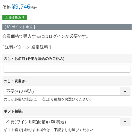
¥
9,746
価格
税込
会員価格あり
[
89
ポイント進呈 ]
会員価格で購入するにはログインが必要です。
送料パターン
通常送料
のし・お名前 (必要な場合のみご記入)
のし・表書き
(
必
のしが必要な場合は、下記より種類をお選びください。
須
ギフト包装
)
(
必
ギフト箱でお贈りする場合は、下記よりお選びください。