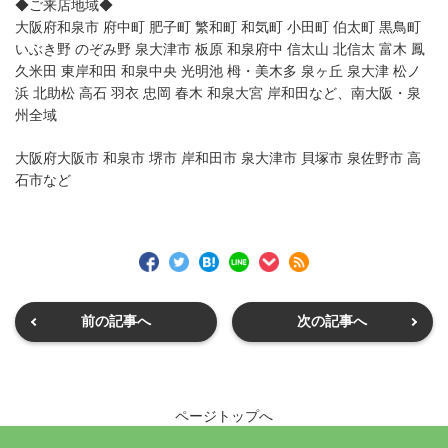
◆ご来店地域◆
大阪府和泉市 府中町 肥子町 繁和町 和気町 小田町 伯太町 黒鳥町
いぶき野 のぞみ野 泉大津市 板原 和泉府中 信太山 北信太 富木 鳳
久米田 東岸和田 和泉中央 光明池 栂・美木多 泉ヶ丘 泉大津 松ノ
浜 北助松 高石 羽衣 忠岡 春木 和泉大宮 岸和田など、南大阪・泉
州全域
大阪府大阪市 和泉市 堺市 岸和田市 泉大津市 貝塚市 泉佐野市 高
石市など
前の記事へ
次の記事へ
ページトップへ