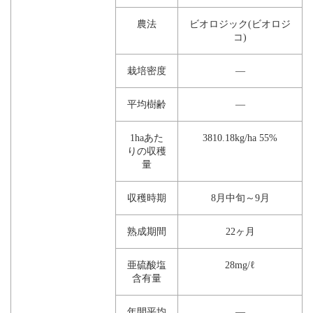
農法
ビオロジック(ビオロジ
コ)
栽培密度
―
平均樹齢
―
1haあた
3810.18kg/ha 55%
りの収穫
量
収穫時期
8月中旬～9月
熟成期間
22ヶ月
亜硫酸塩
28mg/ℓ
含有量
年間平均
―