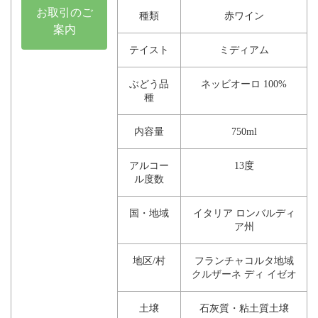
お取引のご
種類
赤ワイン
案内
テイスト
ミディアム
ぶどう品
ネッビオーロ 100%
種
内容量
750ml
アルコー
13度
ル度数
国・地域
イタリア ロンバルディ
ア州
地区/村
フランチャコルタ地域
クルザーネ ディ イゼオ
土壌
石灰質・粘土質土壌