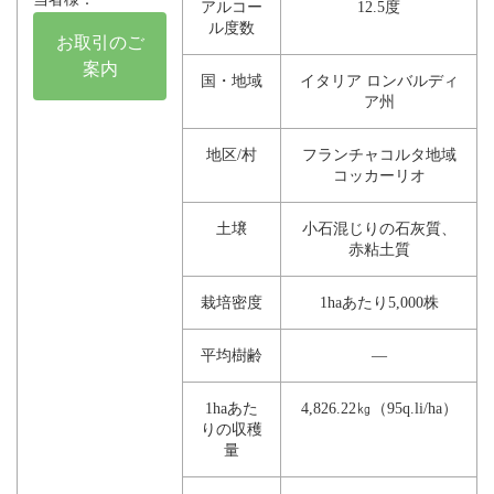
アルコー
12.5度
ル度数
お取引のご
案内
国・地域
イタリア ロンバルディ
ア州
地区/村
フランチャコルタ地域
コッカーリオ
土壌
小石混じりの石灰質、
赤粘土質
栽培密度
1haあたり5,000株
平均樹齢
―
1haあた
4,826.22㎏（95q.li/ha）
りの収穫
量