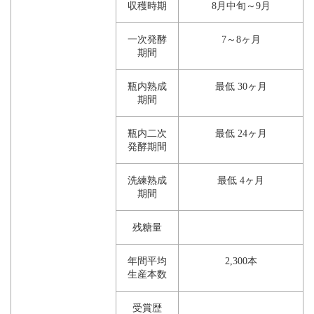
収穫時期
8月中旬～9月
一次発酵
7～8ヶ月
期間
瓶内熟成
最低 30ヶ月
期間
瓶内二次
最低 24ヶ月
発酵期間
洗練熟成
最低 4ヶ月
期間
残糖量
年間平均
2,300本
生産本数
受賞歴