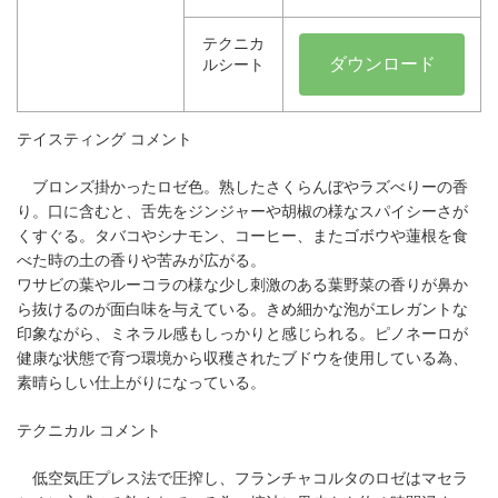
テクニカ
ダウンロード
ルシート
テイスティング コメント
ブロンズ掛かったロゼ色。熟したさくらんぼやラズべりーの香
り。口に含むと、舌先をジンジャーや胡椒の様なスパイシーさが
くすぐる。タバコやシナモン、コーヒー、またゴボウや蓮根を食
べた時の土の香りや苦みが広がる。
ワサビの葉やルーコラの様な少し刺激のある葉野菜の香りが鼻か
ら抜けるのが面白味を与えている。きめ細かな泡がエレガントな
印象ながら、ミネラル感もしっかりと感じられる。ピノネーロが
健康な状態で育つ環境から収穫されたブドウを使用している為、
素晴らしい仕上がりになっている。
テクニカル コメント
低空気圧プレス法で圧搾し、フランチャコルタのロゼはマセラ