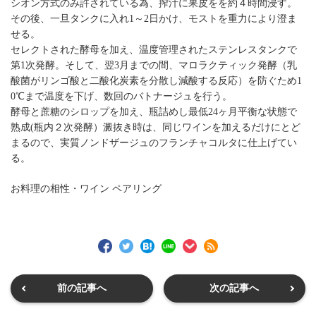
シオン方式のみ許されている為、搾汁に果皮をを約４時間浸す。
その後、一旦タンクに入れ1～2日かけ、モストを重力により澄ま
せる。
セレクトされた酵母を加え、温度管理されたステンレスタンクで
第1次発酵。そして、翌3月までの間、マロラクティック発酵（乳
酸菌がリンゴ酸と二酸化炭素を分散し減酸する反応）を防ぐため1
0℃まで温度を下げ、数回のバトナージュを行う。
酵母と蔗糖のシロップを加え、瓶詰めし最低24ヶ月平衡な状態で
熟成(瓶内２次発酵）澱抜き時は、同じワインを加えるだけにとど
まるので、実質ノンドザージュのフランチャコルタに仕上げてい
る。
お料理の相性・ワイン ペアリング
前の記事へ
次の記事へ