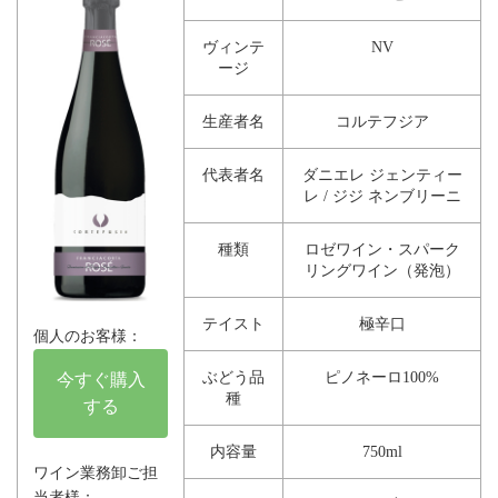
ヴィンテ
NV
ージ
生産者名
コルテフジア
代表者名
ダニエレ ジェンティー
レ / ジジ ネンブリーニ
種類
ロゼワイン・スパーク
リングワイン（発泡）
テイスト
極辛口
個人のお客様：
ぶどう品
ピノネーロ100%
今すぐ購入
種
する
内容量
750ml
ワイン業務卸ご担
当者様：