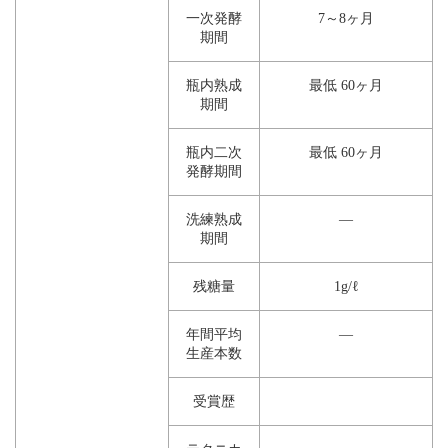
一次発酵
7～8ヶ月
期間
瓶内熟成
最低 60ヶ月
期間
瓶内二次
最低 60ヶ月
発酵期間
洗練熟成
―
期間
残糖量
1g/ℓ
年間平均
―
生産本数
受賞歴