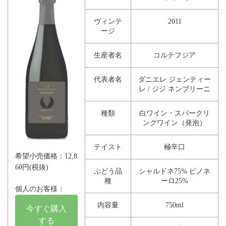
ヴィンテ
2011
ージ
生産者名
コルテフジア
代表者名
ダニエレ ジェンティー
レ / ジジ ネンブリーニ
種類
白ワイン・スパークリ
ングワイン（発泡）
テイスト
極辛口
希望小売価格：12,8
60円(税抜)
ぶどう品
シャルドネ75% ピノネ
種
ーロ25%
個人のお客様：
内容量
750ml
今すぐ購入
する