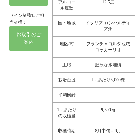
アルコー
12.5度
ル度数
ワイン業務卸ご担
当者様：
国・地域
イタリア ロンバルディ
ア州
お取引のご
案内
地区/村
フランチャコルタ地域
コッカーリオ
土壌
肥沃な氷堆積
栽培密度
1haあたり5,000株
平均樹齢
―
1haあたり
9,500㎏
の収穫量
収穫時期
8月中旬～9月