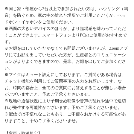
※同じ家・部屋から2台以上で参加されたい方は、ハウリング（鳴
音）を防ぐため、家の中の離れた場所でご利用いただくか、ヘッ
ドホン・イヤホンをご使用ください。
※画面の大きいデバイスのほうが、より臨場感を味わっていただ
くことができます。スマートフォンよりPCのご使用がおすすめで
す。
※お顔を出していただかなくても問題ございませんが、Zoomアプ
リにてお顔を出していただいた方が、生産者とのコミュニケーシ
ョンがよりよくできますので、是非、お顔を出してご参加くださ
い。
※マイクはミュート設定にしております。ご質問がある場合は、
チャット機能を利用してご質問事項の入力をお願いします。な
お、時間の都合上、全てのご質問にお答えすることが難しい場合
がございますこと、予めご了承くださいませ。
※現地の通信状況により予期せぬ映像や音声の乱れや途中で途切
れが発生する可能性がございます。予めご了承くださいませ。
※配信では不慣れなこともあり、ご不便をおかけする可能性があ
りますこと、予めご了承くださいませ。
【変更・取消規定】