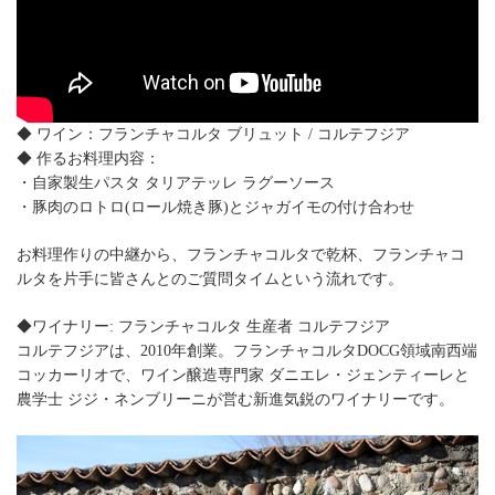
◆ ワイン：フランチャコルタ ブリュット / コルテフジア
◆ 作るお料理内容：
・自家製生パスタ タリアテッレ ラグーソース
・豚肉のロトロ(ロール焼き豚)とジャガイモの付け合わせ
お料理作りの中継から、フランチャコルタで乾杯、フランチャコ
ルタを片手に皆さんとのご質問タイムという流れです。
◆ワイナリー: フランチャコルタ 生産者 コルテフジア
コルテフジアは、2010年創業。フランチャコルタDOCG領域南西端
コッカーリオで、ワイン醸造専門家 ダニエレ・ジェンティーレと
農学士 ジジ・ネンブリーニが営む新進気鋭のワイナリーです。