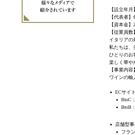
【設立年月】
【代表者】
【資本金】2
【従業員数】
イタリアの
私たちは、
ひとりのお
楽しく華や
【事業内容
ワインの輸入
ECサイ
BtoC
BtoB
店舗型事
フラ