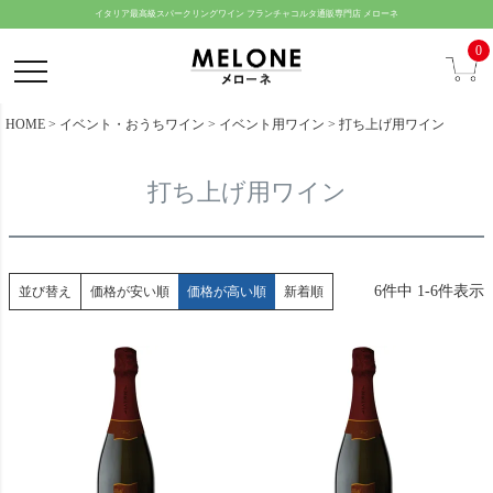
ペー
イタリア最高級スパークリングワイン フランチャコルタ通販専門店 メローネ
ジト
0
ップ
へ
HOME
イベント・おうちワイン
イベント用ワイン
打ち上げ用ワイン
打ち上げ用ワイン
6
件中
1
-
6
件表示
並び替え
価格が安い順
価格が高い順
新着順