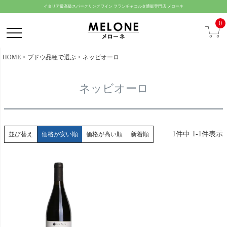
ペー
イタリア最高級スパークリングワイン フランチャコルタ通販専門店 メローネ
ジト
0
ップ
へ
HOME
ブドウ品種で選ぶ
ネッビオーロ
ネッビオーロ
1
件中
1
-
1
件表示
並び替え
価格が安い順
価格が高い順
新着順